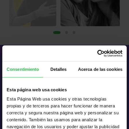
PREGUNTA A NUESTROS PROFESIONALES
Consentimiento
Detalles
Acerca de las cookies
Esta página web usa cookies
Esta Página Web usa cookies y otras tecnologías
Atención psicológica
propias y de terceros para hacer funcionar de manera
Ayuda para afrontar el malestar emocional derivado
correcta y segura nuestra página web y personalizar su
de la enfermedad, los tratamientos y sus efectos
contenido. También las usamos para analizar la
secundarios.
navegación de los usuarios y poder ajustar la publicidad