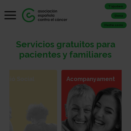
T’ajudem
Dona
Hazte socio
Servicios gratuitos para
pacientes y familiares
icològic
Atenció Social
Aco