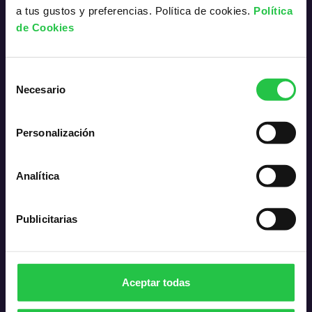
a tus gustos y preferencias. Política de cookies.
Política
de Cookies
,
Selección
Necesario
de
Comunicación
consentimiento
Pautas para mejorar la comunicación y cómo
Personalización
afrontar la enfermedad con tu familia y niños,
amigos y equipo médico.
Analítica
,
Publicitarias
Duelo
Recursos y apoyo emocional ante la pérdida de un
Aceptar todas
ser querido por cáncer.