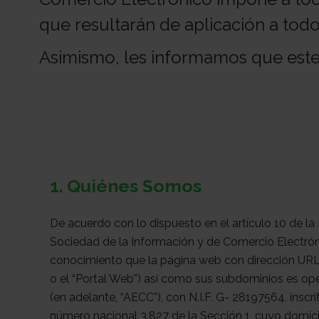
que resultarán de aplicación a tod
Asimismo, les informamos que este 
1. Quiénes Somos
De acuerdo con lo dispuesto en el artículo 10 de la 
Sociedad de la Información y de Comercio Electrón
conocimiento que la página web con dirección URL:
o el “Portal Web”) así como sus subdominios es op
(en adelante, “AECC”), con N.I.F. G- 28197564, inscr
número nacional 3.827 de la Sección 1, cuyo domicil