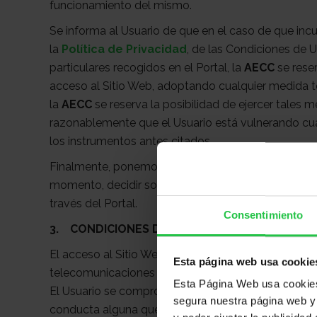
funcionamiento del mismo.
Se informa al Usuario de que en el caso de que inc
la
Política de Privacidad
, de las Condiciones de 
particulares recogidos en el Portal, la
AECC
se reser
acceso al Sitio Web, adoptando cualquier medida t
la
AECC
se reserva la posibilidad de ejercer tales
razonablemente que el Usuario está vulnerando cua
los instrumentos antes citados.
Finalmente, ponemos en conocimiento del Usuario
momento, decidir sobre la continuidad de los servic
través del Portal.
Consentimiento
3. CONDICIONES DE USO DEL PORTAL Y SUS 
El acceso al Sitio Web es gratuito, salvo en lo relat
Esta página web usa cookie
telecomunicaciones suministrada por el proveedor 
Esta Página Web usa cookies 
El Usuario se compromete a no usar el Sitio Web co
segura nuestra página web y 
conducta alguna que pudiera dañar la imagen, los i