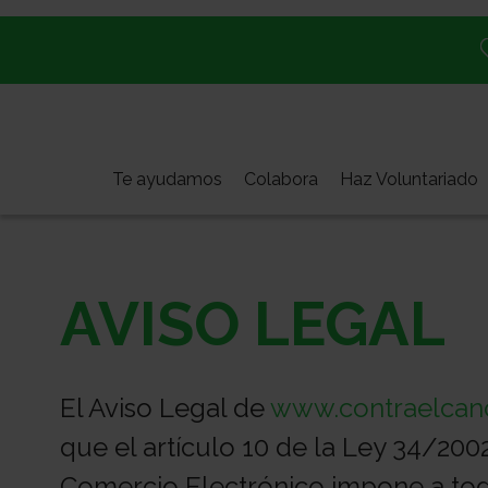
Pasar
al
contenido
principal
Te ayudamos
Colabora
Haz Voluntariado
AVISO LEGAL
El Aviso Legal de
www.contraelcanc
que el artículo 10 de la Ley 34/2002
Comercio Electrónico impone a todo