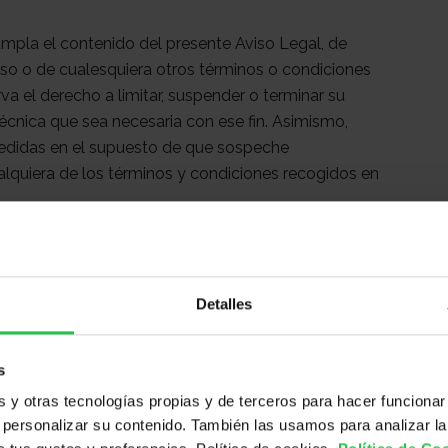
umpla el contenido del presente Aviso Legal, de
Uso o de cualesquiera otros términos o condiciones
va el derecho a limitar, suspender o terminar su
écnica que sea necesaria con ese fin. Asimismo,
 medidas en el supuesto de que sospeche
lquiera de los términos y condiciones recogidos en
 que la
AECC
se reserva la facultad de, en todo
ios de la sociedad de la información que presta a
Detalles
SUBDOMINIOS
ivo al coste de conexión a través de la red de
s
de acceso que hubiere contratado el Usuario.
y otras tecnologías propias y de terceros para hacer funcionar
n fines fraudulentos, así como a no llevar a cabo
personalizar su contenido. También las usamos para analizar la
ntereses y los derechos de la AECC o de terceros.