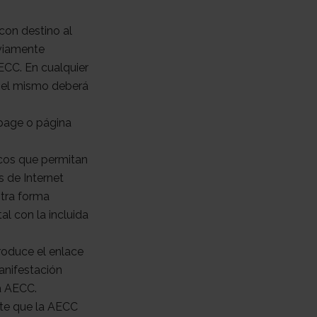
con destino al
eviamente
ECC. En cualquier
, el mismo deberá
page o página
rcos que permitan
s de Internet
otra forma
l con la incluida
roduce el enlace
manifestación
la AECC.
nte que la AECC