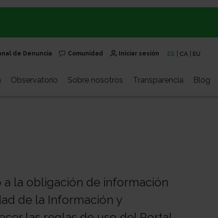
anal de Denuncia
Comunidad
Iniciar sesión
ES
CA
EU
n
Observatorio
Sobre nosotros
Transparencia
Blog
 a la obligación de información
edad de la Información y
cer las reglas de uso del Portal