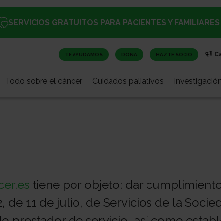
SERVICIOS GRATUITOS PARA PACIENTES Y FAMILIARES
C
TE AYUDAMOS
DONA
HAZTE SOCIO
Todo sobre el cáncer
Cuidados paliativos
Investigació
er.es
tiene por objeto: dar cumplimiento
, de 11 de julio, de Servicios de la Soci
 prestador de servicio, así como estable