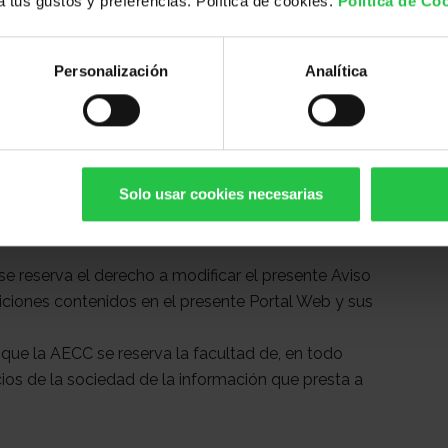
 a tus gustos y preferencias. Política de cookies.
Política de Co
to alguno con objeto de dañar, inutilizar o
izase, de cualquier forma, la normal utilización y
Personalización
Analítica
umpla el contenido del presente Aviso Legal, de la
o de cualesquiera otros términos o condiciones
rva el derecho a limitar, suspender o terminar su
cnica que sea necesaria con ese fin. Asimismo, la
Solo usar cookies necesarias
didas en el supuesto de que sospeche
lquiera de los términos y condiciones recogidos en
e reserva el derecho a modificar el presente Aviso
iciones contenidos en el presente Portal Web y sus
ue la AECC se reserva la facultad de, en todo
ios de la sociedad de la información que presta a