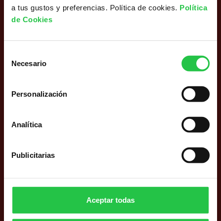
a tus gustos y preferencias. Política de cookies.
Política
de Cookies
,
Selección
Necesario
de
Acompañamiento
consentimiento
Servicio de apoyo y acompañamiento a pacientes y
Personalización
familiares durante todo el proceso oncológico a
través de una red estable, duradera y de confianza
de personas voluntarias.
Analítica
,
Publicitarias
Apoyo en gestiones básicas
Soporte a través de personas voluntarias en la
Aceptar todas
realización de gestiones del día a día, como ir al
supermercado, a la farmacia o gestiones