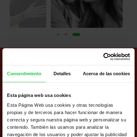
PREGUNTA A NUESTROS PROFESIONALES
Consentimiento
Detalles
Acerca de las cookies
Esta página web usa cookies
Esta Página Web usa cookies y otras tecnologías
Testimonial
propias y de terceros para hacer funcionar de manera
Encuentro con una persona voluntaria que ha
correcta y segura nuestra página web y personalizar su
pasado por el mismo proceso oncológico que tú y
contenido. También las usamos para analizar la
con la que compartir tus miedos, preocupaciones o
navegación de los usuarios y poder ajustar la publicidad
situación.