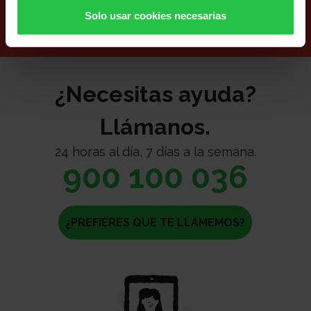
burocráticas.
Solo usar cookies necesarias
¿Necesitas ayuda?
Llámanos.
24 horas al día, 7 días a la semana.
900 100 036
¿PREFIERES QUE TE LLAMEMOS?