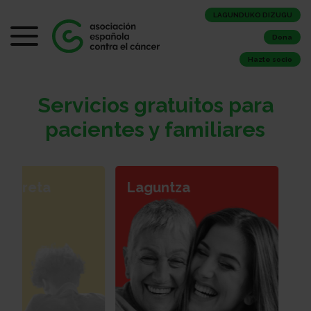
LAGUNDUKO DIZUGU
Dona
Hazte socio
Servicios gratuitos para
pacientes y familiares
e-arreta
Laguntza