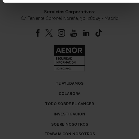
Servicios Corporativos:
C/ Teniente Coronel Noreña, 30, 28045 - Madrid
TE AYUDAMOS
COLABORA
TODO SOBRE EL CANCER
INVESTIGACIÓN
SOBRE NOSOTROS
TRABAJA CON NOSOTROS