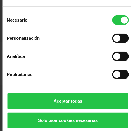
ENVIAR SOLICITUD
Selección
Necesario
de
Compartir:
consentimiento
Personalización
Analítica
Como solicitar una ayuda
Publicitarias
Aceptar todas
Solo usar cookies necesarias
Lideramos el esfuerzo de la sociedad española para disminuir el impacto
causado por el cáncer y mejorar la vida de las personas.