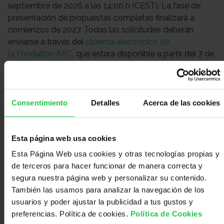
septiembre de 2026 a las 14:00 h (CEST). La fase de
presentación de propuestas completas finalizará a
comienzos de 2027. Todas las solicitudes deberán
enviarse a través del
sistema electrónico de
la Fondation ARC
, que estará disponible a partir del 7 de
julio de 2026.
El consorcio europeo FORCE (Fostering Oncology
Research by Charities in Europe), junto con la Fundación
Consentimiento
Detalles
Acerca de las cookies
Científica de la Asociación Española Contra el Cáncer y
otras 13 organizaciones benéficas líderes en cáncer,
trabaja para impulsar la investigación oncológica
Esta página web usa cookies
centrada en el paciente en toda Europa. Nos une una
Esta Página Web usa cookies y otras tecnologías propias y
visión compartida: fortalecer la colaboración, promover
de terceros para hacer funcionar de manera correcta y
la innovación y mejorar los resultados para las personas
segura nuestra página web y personalizar su contenido.
afectadas por el cáncer.
También las usamos para analizar la navegación de los
Para más información, accede a la
web de FORCE
.
usuarios y poder ajustar la publicidad a tus gustos y
preferencias. Política de cookies.
Política de Cookies