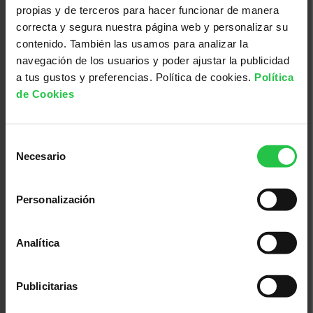
propias y de terceros para hacer funcionar de manera
correcta y segura nuestra página web y personalizar su
contenido. También las usamos para analizar la
navegación de los usuarios y poder ajustar la publicidad
VÍDEO
a tus gustos y preferencias. Política de cookies.
Política
SEDE DE MADRID
de Cookies
La Dra. Belén Blanco detalla el
objeto de su investigación, apoyada
Selección
por las Ayudas AECC innova en
Necesario
de
Madrid
consentimiento
Investigación
Personalización
Analítica
Publicitarias