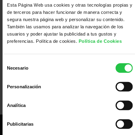
Médico
Acompañamiento
Esta Página Web usa cookies y otras tecnologías propias y
Educamos en salud
de terceros para hacer funcionar de manera correcta y
segura nuestra página web y personalizar su contenido.
También las usamos para analizar la navegación de los
usuarios y poder ajustar la publicidad a tus gustos y
preferencias. Política de cookies.
Política de Cookies
Apoyamos y acompañamos
Selección
Necesario
de
consentimiento
Fomentamos la investigación
Personalización
Ver líneas de actuación
Analítica
Publicitarias
Dónde estamos