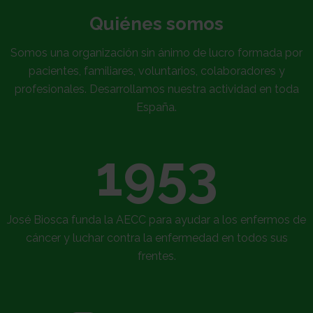
Sobre
Quiénes somos
Somos una organización sin ánimo de lucro formada por
nosotros
Colabora
pacientes, familiares, voluntarios, colaboradores y
profesionales. Desarrollamos nuestra actividad en toda
España.
Todo
1953
sobre
Investigación
el
Transparencia
José Biosca funda la AECC para ayudar a los enfermos de
cáncer y luchar contra la enfermedad en todos sus
frentes.
cancer
Trabaja