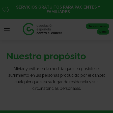
Pasar
SERVICIOS GRATUITOS PARA PACIENTES Y
al
FAMILIARES
contenido
principal
Te ayudamos
Dona
Nuestro propósito
Iniciar
sesión
/
Aliviar y evitar, en la medida que sea posible, el
Registro
sufrimiento en las personas producido por el cáncer,
cualquier que sea su lugar de residencia y sus
circunstancias personales.
Inicio