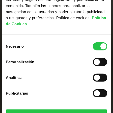
contenido. También las usamos para analizar la
navegación de los usuarios y poder ajustar la publicidad
Somos líderes en la
a tus gustos y preferencias. Política de cookies.
Política
de Cookies
investigación contra
el cáncer
Selección
Necesario
de
consentimiento
CONSULTA LOS PROYECTOS
Personalización
Analítica
Publicitarias