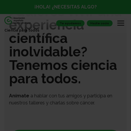
¿Quieres vivir una
¡HOLA! ¿NECESITAS ALGO?
experiencia
Te ayudamos
Hazte socio
Ciencia para todos
científica
inolvidable?
Tenemos ciencia
para todos.
Anímate
a hablar con tus amigos y participa en
nuestros talleres y charlas sobre cáncer.