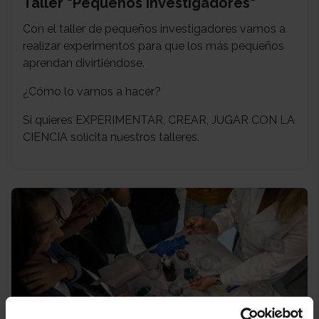
Taller "Pequeños Investigadores"
Con el taller de pequeños investigadores vamos a
realizar experimentos para que los más pequeños
aprendan divirtiéndose.
¿Cómo lo vamos a hacer?
Si quieres EXPERIMENTAR, CREAR, JUGAR CON LA
CIENCIA solicita nuestros talleres.