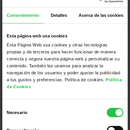
Consentimiento
Detalles
Acerca de las cookies
Todos podemos ser INVESTIGADORES
POR UN DÍA
Esta página web usa cookies
La AECC te propone actividades que permitirán
Esta Página Web usa cookies y otras tecnologías
experimentar y realizar tus primeros experimentos
propias y de terceros para hacer funcionar de manera
en ciencia a la vez que aprendes nuevos conceptos
correcta y segura nuestra página web y personalizar su
sobre ciencia.
contenido. También las usamos para analizar la
navegación de los usuarios y poder ajustar la publicidad
¿SABÍAS QUÉ ​EL ADN HUMANO TIENE MÁS DE
a tus gustos y preferencias. Política de cookies.
Política
3.000 MILLONES DE LETRAS?
de Cookies
Solicita nuestros talleres sobre extracción de ADN y
descubre todo lo que la ciencia tiene que contarte.
Selección
Necesario
de
consentimiento