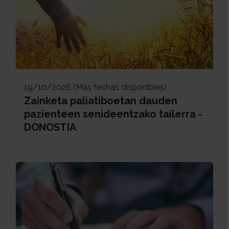
19/10/2026 (Más fechas disponibles)
Zainketa paliatiboetan dauden
pazienteen senideentzako tailerra -
DONOSTIA