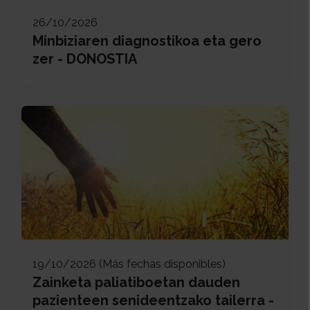
26/10/2026
Minbiziaren diagnostikoa eta gero
zer - DONOSTIA
19/10/2026 (Más fechas disponibles)
Zainketa paliatiboetan dauden
pazienteen senideentzako tailerra -