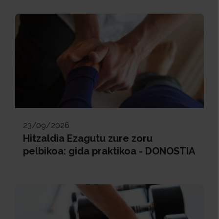
23/09/2026
Hitzaldia Ezagutu zure zoru
pelbikoa: gida praktikoa - DONOSTIA