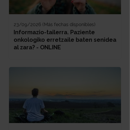
23/09/2026 (Más fechas disponibles)
Informazio-tailerra. Paziente
onkologiko erretzaile baten senidea
al zara? - ONLINE