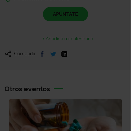
APÚNTATE
+ Añadir a mi calendario
Compartir:
Otros eventos