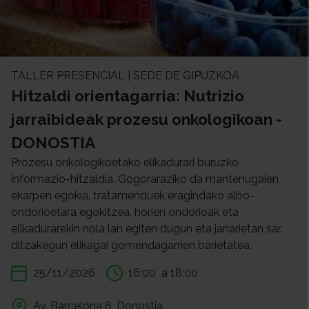
TALLER PRESENCIAL | SEDE DE GIPUZKOA
Hitzaldi orientagarria: Nutrizio
jarraibideak prozesu onkologikoan -
DONOSTIA
Prozesu onkologikoetako elikadurari buruzko
informazio-hitzaldia. Gogoraraziko da mantenugaien
ekarpen egokia, tratamenduek eragindako albo-
ondorioetara egokitzea, horien ondorioak eta
elikadurarekin nola lan egiten dugun eta janarietan sar
ditzakegun elikagai gomendagarrien barietatea.
25/11/2026
16:00
a 18:00
Av. Barcelona 6, Donostia