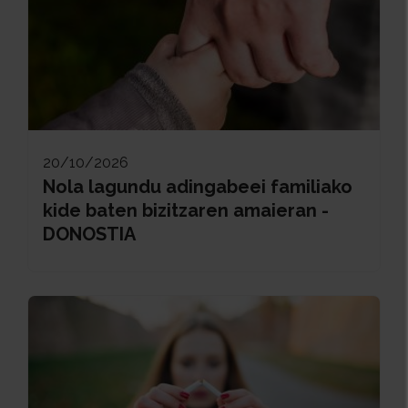
20/10/2026
Nola lagundu adingabeei familiako
kide baten bizitzaren amaieran -
DONOSTIA