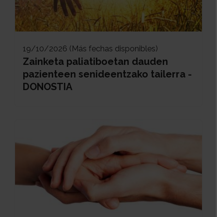
19/10/2026 (Más fechas disponibles)
Zainketa paliatiboetan dauden
pazienteen senideentzako tailerra -
DONOSTIA