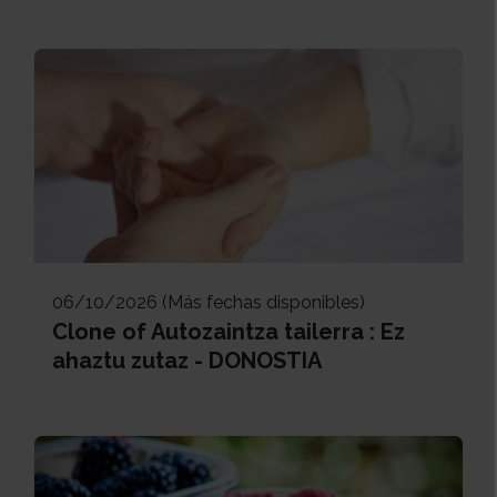
06/10/2026 (Más fechas disponibles)
Clone of Autozaintza tailerra : Ez
ahaztu zutaz - DONOSTIA