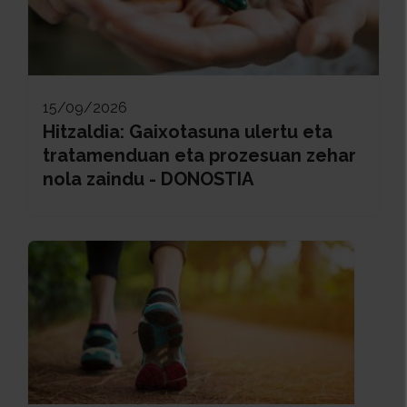
15/09/2026
Hitzaldia: Gaixotasuna ulertu eta
tratamenduan eta prozesuan zehar
nola zaindu - DONOSTIA