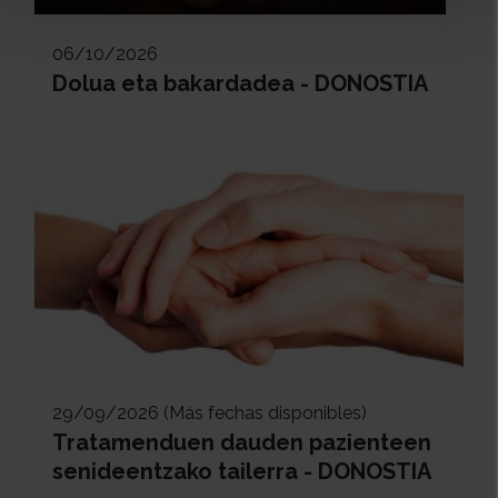
06/10/2026
Dolua eta bakardadea - DONOSTIA
29/09/2026 (Más fechas disponibles)
Tratamenduen dauden pazienteen
senideentzako tailerra - DONOSTIA