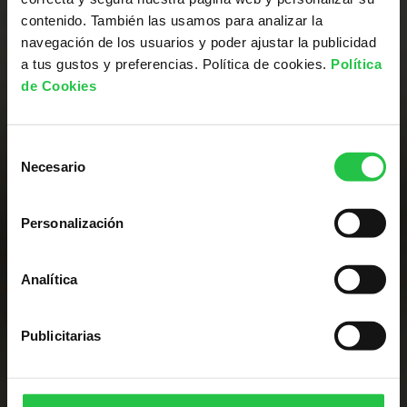
contenido. También las usamos para analizar la
navegación de los usuarios y poder ajustar la publicidad
Somos líderes en la
a tus gustos y preferencias. Política de cookies.
Política
de Cookies
investigación contra
el cáncer
Selección
Necesario
de
consentimiento
CONSULTA LOS PROYECTOS
Personalización
Analítica
Publicitarias