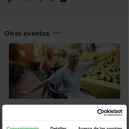
Otros eventos
25/08/2026
Incapacitat temporal i permanent
per treballar des d'una perspectiva
Consentimiento
Detalles
Acerca de las cookies