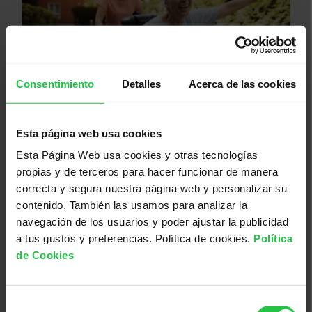
Consentimiento
Detalles
Acerca de las cookies
25/08/2026
Esta página web usa cookies
Incapacitat temporal i permanent
Esta Página Web usa cookies y otras tecnologías
per treballar des d'una perspectiva
propias y de terceros para hacer funcionar de manera
d'Oncologia
correcta y segura nuestra página web y personalizar su
contenido. También las usamos para analizar la
navegación de los usuarios y poder ajustar la publicidad
a tus gustos y preferencias. Política de cookies.
Política
de Cookies
Selección