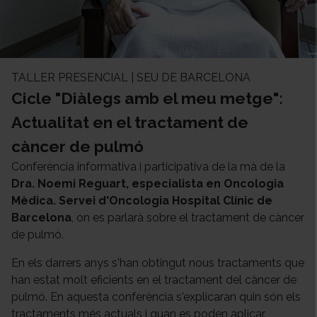
TALLER PRESENCIAL | SEU DE BARCELONA
Cicle "Diàlegs amb el meu metge":
Actualitat en el tractament de
càncer de pulmó
Conferència informativa i participativa de la mà de la
Dra. Noemi Reguart, especialista en Oncologia
Mèdica. Servei d'Oncologia Hospital Clínic de
Barcelona
, on es parlarà sobre el tractament de càncer
de pulmó.
En els darrers anys s'han obtingut nous tractaments que
han estat molt eficients en el tractament del càncer de
pulmó. En aquesta conferència s'explicaran quin són els
tractaments més actuals i quan es poden aplicar.