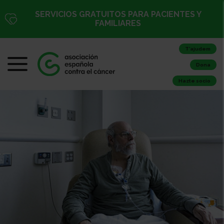
SERVICIOS GRATUITOS PARA PACIENTES Y
FAMILIARES
T’ajudem
Dona
Hazte socio