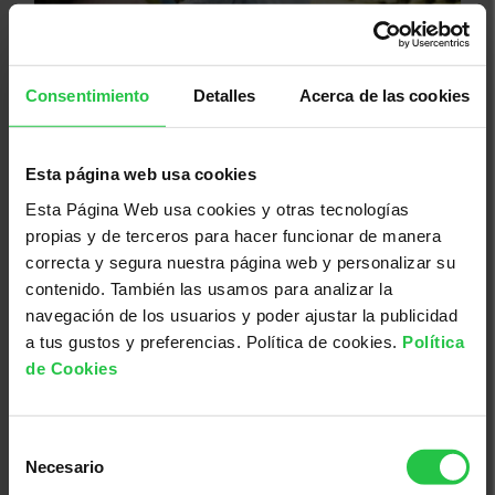
Consentimiento
Detalles
Acerca de las cookies
25/08/2026
Incapacitat temporal i permanent
per treballar des d'una perspectiva
Esta página web usa cookies
d'Oncologia
Esta Página Web usa cookies y otras tecnologías
propias y de terceros para hacer funcionar de manera
correcta y segura nuestra página web y personalizar su
contenido. También las usamos para analizar la
navegación de los usuarios y poder ajustar la publicidad
a tus gustos y preferencias. Política de cookies.
Política
de Cookies
Selección
Necesario
de