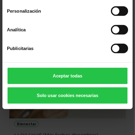
consentimiento
Cáncer, investigación, ayudas a la investigación
Personalización
24/09/2026
JORNADA WCRD | Projectes
Analítica
d’investigació que impulsen
projectes de vida
Publicitarias
Aceptar todas
Solo usar cookies necesarias
Bienestar