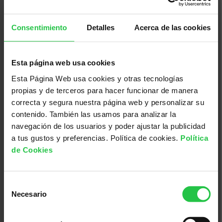
25/08/2026
Consentimiento
Detalles
Acerca de las cookies
Incapacitat temporal i permanent
per treballar des d'una perspectiva
d'Oncologia
Esta página web usa cookies
Esta Página Web usa cookies y otras tecnologías
propias y de terceros para hacer funcionar de manera
correcta y segura nuestra página web y personalizar su
contenido. También las usamos para analizar la
navegación de los usuarios y poder ajustar la publicidad
a tus gustos y preferencias. Política de cookies.
Política
de Cookies
Selección
Necesario
de
Cáncer, investigación, ayudas a la investigación
consentimiento
24/09/2026