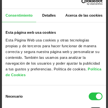
25/08/2026
Consentimiento
Detalles
Acerca de las cookies
Incapacitat temporal i permanent
per treballar des d'una perspectiva
Esta página web usa cookies
d'Oncologia
Esta Página Web usa cookies y otras tecnologías
propias y de terceros para hacer funcionar de manera
correcta y segura nuestra página web y personalizar su
contenido. También las usamos para analizar la
navegación de los usuarios y poder ajustar la publicidad
a tus gustos y preferencias. Política de cookies.
Política
de Cookies
Selección
Necesario
de
Cáncer, investigación, ayudas a la investigación
consentimiento