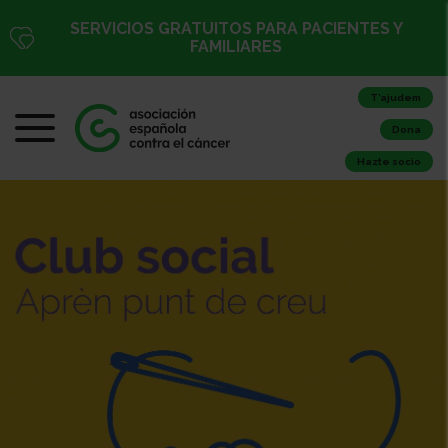
SERVICIOS GRATUITOS PARA PACIENTES Y
FAMILIARES
T’ajudem
Dona
Hazte socio