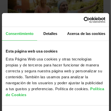
Consentimiento
Detalles
Acerca de las cookies
25/08/2026
Esta página web usa cookies
Incapacitat temporal i permanent
Esta Página Web usa cookies y otras tecnologías
per treballar des d'una perspectiva
propias y de terceros para hacer funcionar de manera
d'Oncologia
correcta y segura nuestra página web y personalizar su
contenido. También las usamos para analizar la
navegación de los usuarios y poder ajustar la publicidad
a tus gustos y preferencias. Política de cookies.
Política
de Cookies