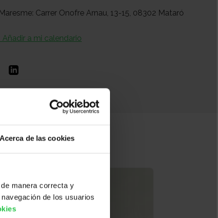
Maresme: Carrer Onofre Arnau, 13-15, 08302 Mataró
+ Añadir a mi calendario
Acerca de las cookies
 de manera correcta y
 navegación de los usuarios
okies