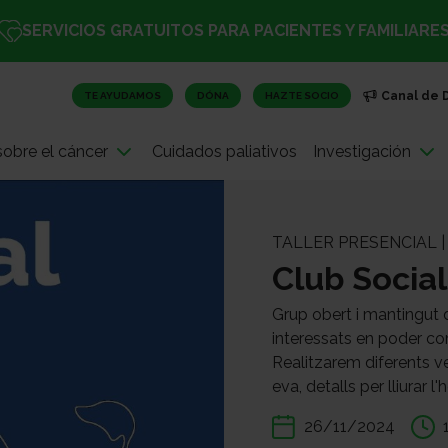
SERVICIOS GRATUITOS PARA PACIENTES Y FAMILIARE
Canal de 
TE AYUDAMOS
DÓNA
HAZTE SOCIO
obre el cáncer
Cuidados paliativos
Investigación
TALLER PRESENCIAL 
Club Social
Grup obert i mantingut d
interessats en poder co
Realitzarem diferents v
eva, detalls per lliurar l'
26/11/2024