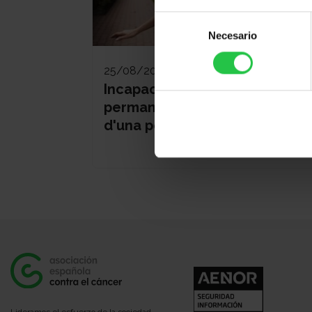
Selección
Necesario
de
consentimiento
25/08/2026
Incapacitat temporal i
permanent per treballar des
d'una perspectiva d'Oncologia
Lideramos el esfuerzo de la sociedad