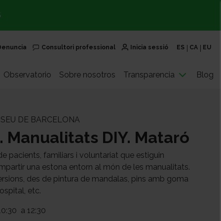
S
Denuncia
Consultori professional
Inicia sessió
ES
CA
EU
Observatorio
Sobre nosotros
Transparencia
Blog
| SEU DE BARCELONA
. Manualitats DIY. Mataró
e pacients, familiars i voluntariat que estiguin
mpartir una estona entorn al món de les manualitats.
ersions, des de pintura de mandalas, pins amb goma
hospital, etc.
10:30
a 12:30