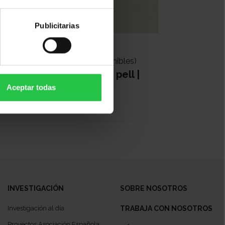
Publicitarias
Bienestar
14/10/2026 (Más fechas disponibles)
Pautes d'autocura de la pell |
En línia
Aceptar todas
INVESTIGACIÓN
SOBRE NOSOTROS
Investigación al día
TRABAJA CON NOSOTROS
Proyectos Asociación Española