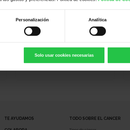
Personalización
Analítica
Bienestar
14/10/2026 (Más fechas disponibles)
Solo usar cookies necesarias
Pautes d'autocura de la pell |
En línia
TE AYUDAMOS
TODO SOBRE EL CANCER
Tipos de cáncer