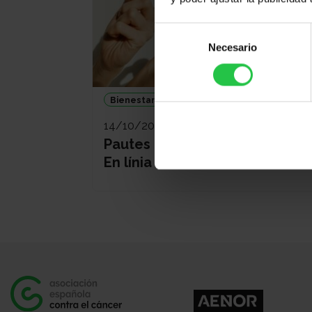
Selección
Necesario
de
consentimiento
Bienestar
14/10/2026 (Más fechas disponibles)
Pautes d'autocura de la pell |
En línia