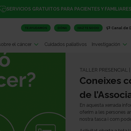
SERVICIOS GRATUITOS PARA PACIENTES Y FAMILIARE
Canal de 
TE AYUDAMOS
DÓNA
HAZTE SOCIO
obre el cáncer
Cuidados paliativos
Investigación
TALLER PRESENCIAL 
Coneixes c
de l’Associ
En aquesta xerrada infor
oferim a les persones am
nostra tasca i com pod
Activitat oberta a tota l