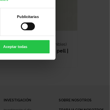
Publicitarias
Bienestar
14/10/2026 (Más fechas disponibles)
Aceptar todas
Pautes d'autocura de la pell |
En línia
INVESTIGACIÓN
SOBRE NOSOTROS
Investigación al día