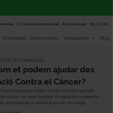
S
Denuncia
Consultori professional
Inicia sessió
ES
CA
EU
Observatorio
Sobre nosotros
Transparencia
Blog
| SEDE DE TARRAGONA
om et podem ajudar des
ació Contra el Càncer?
mativa explicarem quins serveis i recursos gratuïts
b càncer i als seus familiars. Un espai per conèixer la
em acompanyar-te durant el procés oncològic.
a ciutadania.