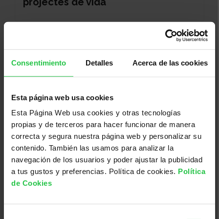
projectes de vida
Consentimiento
Detalles
Acerca de las cookies
Esta página web usa cookies
Esta Página Web usa cookies y otras tecnologías
propias y de terceros para hacer funcionar de manera
correcta y segura nuestra página web y personalizar su
Bienestar
contenido. También las usamos para analizar la
14/10/2026 (Más fechas disponibles)
navegación de los usuarios y poder ajustar la publicidad
Pautes d'autocura de la pell | En
a tus gustos y preferencias. Política de cookies.
Política
línia
de Cookies
Selección