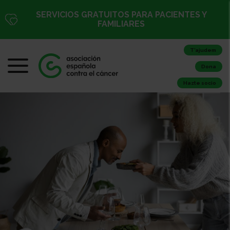
SERVICIOS GRATUITOS PARA PACIENTES Y
FAMILIARES
T’ajudem
Dona
Hazte socio