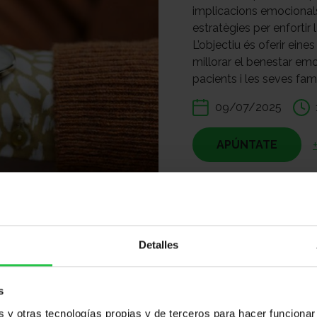
implicacions emocionals 
estratègies per enfortir
L’objectiu és oferir eine
millorar el benestar em
pacients i les seves famí
09/07/2025
APÚNTATE
Compartir:
Detalles
s
y otras tecnologías propias y de terceros para hacer funcionar