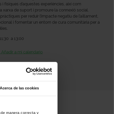
i físiques d’aquestes experiències, així com
 la xarxa de suport i promoure la connexió social.
s pràctiques per reduir l’impacte negatiu de l’aïllament,
ocional i fomentar un entorn de cura comunitària per a
lies.
11:30
a 13:00
+ Añadir a mi calendario
Acerca de las cookies
 de manera correcta y