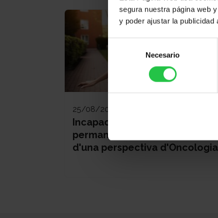
segura nuestra página web y 
y poder ajustar la publicidad
Selección
Necesario
de
consentimiento
25/08/2026
Incapacitat temporal i
permanent per treballar des
d'una perspectiva d'Oncologia