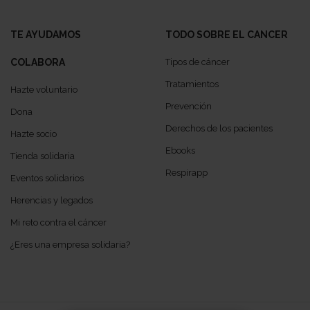
TE AYUDAMOS
TODO SOBRE EL CANCER
COLABORA
Tipos de cáncer
Tratamientos
Hazte voluntario
Prevención
Dona
Derechos de los pacientes
Hazte socio
Ebooks
Tienda solidaria
Respirapp
Eventos solidarios
Herencias y legados
Mi reto contra el cáncer
¿Eres una empresa solidaria?