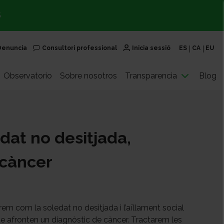
S
Denuncia
Consultori professional
Inicia sessió
ES
CA
EU
Observatorio
Sobre nosotros
Transparencia
Blog
edat no desitjada,
 càncer
rem com la soledat no desitjada i l’aïllament social
e afronten un diagnòstic de càncer. Tractarem les