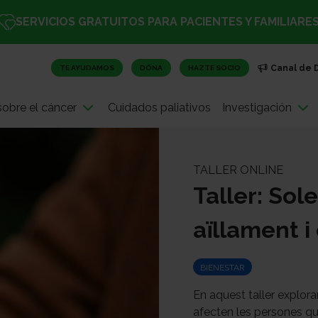
SERVICIOS GRATUITOS PARA PACIENTES Y FAMILIARE
Canal de 
TE AYUDAMOS
DÓNA
HAZTE SOCIO
obre el cáncer
Cuidados paliativos
Investigación
TALLER ONLINE
Taller: Sol
aïllament i
BIENESTAR
En aquest taller explora
afecten les persones qu