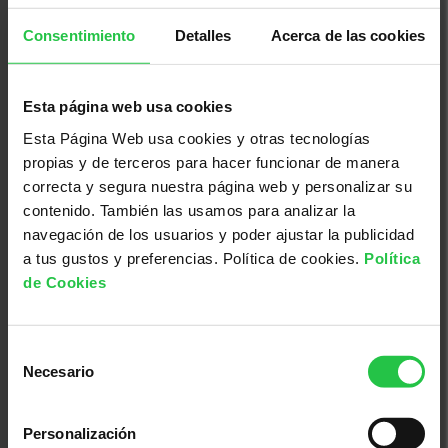
Bienestar
Consentimiento
Detalles
Acerca de las cookies
14/10/2026 (Más fechas disponibles)
Pautes d'autocura de la pell | En
línia
Esta página web usa cookies
Esta Página Web usa cookies y otras tecnologías
propias y de terceros para hacer funcionar de manera
correcta y segura nuestra página web y personalizar su
contenido. También las usamos para analizar la
navegación de los usuarios y poder ajustar la publicidad
a tus gustos y preferencias. Política de cookies.
Política
de Cookies
Selección
Necesario
de
Bienestar
consentimiento
14/10/2026 (Más fechas disponibles)
Personalización