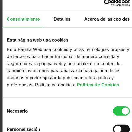
gerente, Raúl Cabello.
Desde la Asociación Española Contra el Cáncer,
han valorado de manera muy positiva este
Consentimiento
Detalles
Acerca de las cookies
acuerdo, ya que
“supondrá la participación en
eventos, campañas, conferencias, ferias, foros de
salud y jornadas formativas en la empresa,
Esta página web usa cookies
enfocado tanto a las personas empleadas como
Esta Página Web usa cookies y otras tecnologías propias y
al empresariado, para llegar a más, mejorando el
de terceros para hacer funcionar de manera correcta y
día a día de todas las personas diagnósticas de
segura nuestra página web y personalizar su contenido.
cáncer, con independencia del lugar de
También las usamos para analizar la navegación de los
residencia”
,
manifestaba el presidente
usuarios y poder ajustar la publicidad a tus gustos y
Fernando Jou.
Impulsar esta equidad frente al
preferencias. Política de cookies.
Política de Cookies
cáncer, es una prioridad de la Asociación
Española Contra el Cáncer. Por su parte, la
presidenta de la Cámara de Comercio, Industria
Selección
y Servicios de Toledo, María Ángeles Martínez,
Necesario
de
ha mostrado su plena colaboración en la tarea
consentimiento
compartida de hacer frente al cáncer,
Personalización