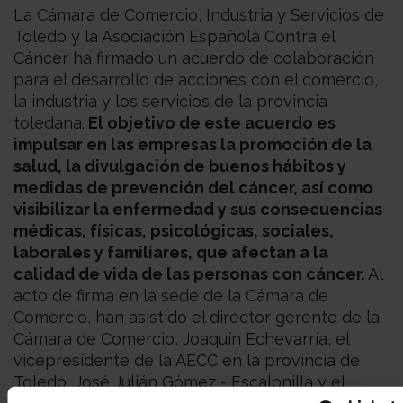
La Cámara de Comercio, Industria y Servicios de
Toledo y la Asociación Española Contra el
Cáncer ha firmado un acuerdo de colaboración
para el desarrollo de acciones con el comercio,
la industria y los servicios de la provincia
toledana.
El objetivo de este acuerdo es
impulsar en las empresas la promoción de la
salud, la divulgación de buenos hábitos y
medidas de prevención del cáncer, así como
visibilizar la enfermedad y sus consecuencias
médicas, físicas, psicológicas, sociales,
laborales y familiares, que afectan a la
calidad de vida de las personas con cáncer.
Al
acto de firma en la sede de la Cámara de
Comercio, han asistido el director gerente de la
Cámara de Comercio, Joaquín Echevarría, el
vicepresidente de la AECC en la provincia de
Toledo, José Julián Gómez - Escalonilla y el