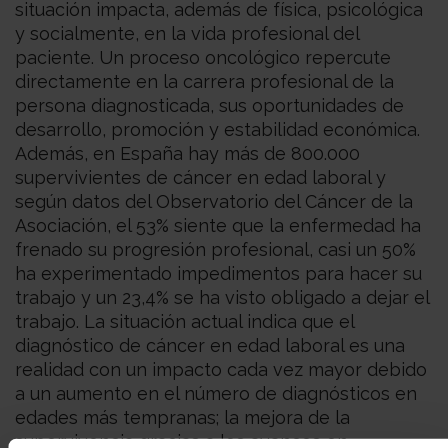
situación impacta, además de física, psicológica
y socialmente, en la vida profesional del
paciente. Un proceso oncológico repercute
directamente en la carrera profesional de la
persona diagnosticada, sus oportunidades de
desarrollo, promoción y estabilidad económica.
Además, en España hay más de 800.000
supervivientes de cáncer en edad laboral y
según datos del Observatorio del Cáncer de la
Asociación, el 53% siente que la enfermedad ha
frenado su progresión profesional, casi un 50%
ha experimentado impedimentos para hacer su
trabajo y un 23,4% se ha visto obligado a dejar el
trabajo. La situación actual indica que el
diagnóstico de cáncer en edad laboral es una
realidad con un impacto cada vez mayor debido
a un aumento en el número de diagnósticos en
edades más tempranas; la mejora de la
supervivencia gracias a los avances en