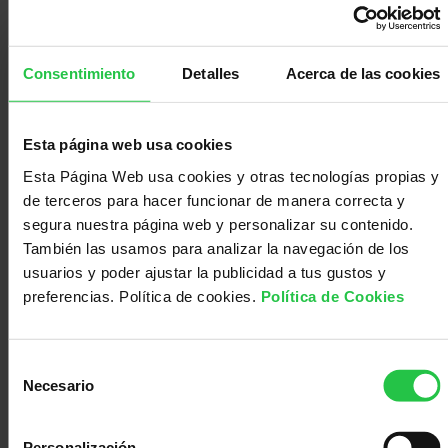
investigación y tratamiento y la prolongación de
la vida laboral debido al aumento de la edad de
jubilación.
Consentimiento
Detalles
Acerca de las cookies
Ante esta realidad, la Asociación Española
contra el Cáncer ha presentado esta mañana en
Esta página web usa cookies
la sede del Instituto de Seguridad y Salud en el
Trabajo (INSS) el ‘Protocolo de actuación para el
Esta Página Web usa cookies y otras tecnologías propias y
entorno laboral ante una persona con cáncer’,
de terceros para hacer funcionar de manera correcta y
elaborado junto con el Consejo General de la
segura nuestra página web y personalizar su contenido.
Psicología. Este protocolo nace de la necesidad
También las usamos para analizar la navegación de los
de ofrecer orientación y apoyo a las empresas
usuarios y poder ajustar la publicidad a tus gustos y
ante los desafíos laborales, personales y
preferencias. Política de cookies.
Política de Cookies
organizativos que surgen cuando una persona
trabajadora es diagnosticada de cáncer,
Selección
promoviendo al mismo tiempo entornos
Necesario
de
laborales más humanos, comprometidos y
consentimiento
centrados en el bienestar de las personas. El
desarrollo del protocolo ha contado con la
Personalización