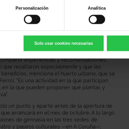
importante componente social, ya que facilita
Personalización
Analítica
viviendo un proceso oncológico, a través del
es”.
a Asociación, afirma que los comentarios de los
e se mostraron muy agradecidos de poder
Solo usar cookies necesarias
ropia actividad, valoraron mucho las relaciones
el programa.
El hecho de poder quedarse
 compartir experiencias y recomendaciones…
o que resaltaron especialmente y que les
beneficios, menciona el huerto urbano, que se
errol. “Es una actividad en la que participan
 en la que pueden proponer qué plantar, y
va”.
olo un punto y aparte antes de la apertura de
, que arrancará en el mes de octubre. A lo largo
iones de gimnasia en las tres sedes; de
eatro y paseos culturales —en A Coruña—;