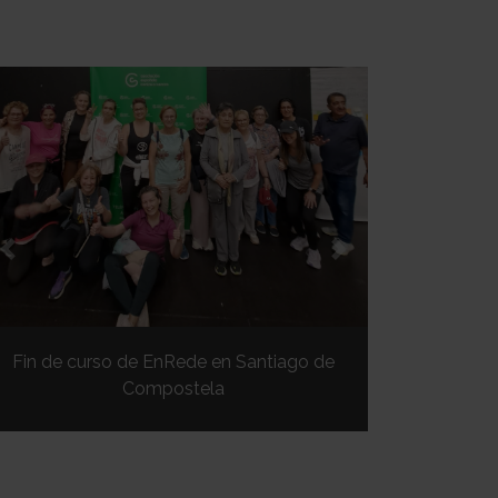
Previous
Next
Fin de curso de EnRede en Santiago de
Compostela