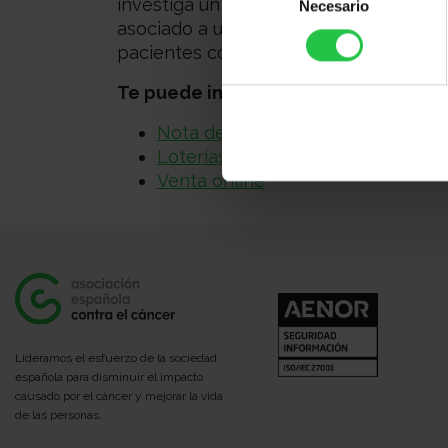
investiga un estado premaligno, conoci
Necesario
de
asociado a un mal funcionamiento del
consentimiento
pacientes conlleva al desarrollo de un
Te puede interesar:
Nota de prensa
Loterías
Venta online
Lideramos el esfuerzo de la sociedad
española para disminuir el impacto
causado por el cáncer y mejorar la vida
de las personas.