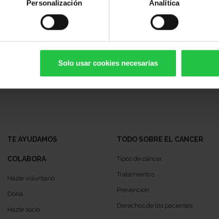
do como linfocitosis monocloral de células B,
Personalización
Analítica
 sistema inmune y que en un porcentaje de
 cáncer.
Solo usar cookies necesarias
TE AYUDAMOS
TODO SOBRE EL CANCER
COLABORA
Tipos de cáncer
Tratamientos
Hazte voluntario
Prevención
Dona
Derechos de los pacientes
Hazte socio