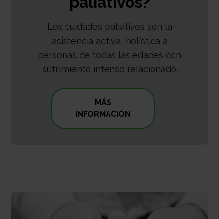
paliativos?
Los cuidados paliativos son la
asistencia activa, holística a
personas de todas las edades con
sufrimiento intenso relacionado
con la salud y debido a una
enfermedad grave y,
MÁS
especialmente, de quienes están
INFORMACIÓN
cerca del final de la vida.