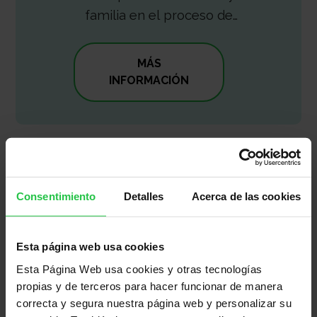
familia en el proceso de
enfermedad avanzada y de final de
vida. Su objetivo es mejorar su
MÁS
calidad de vida.
INFORMACIÓN
Consentimiento
Detalles
Acerca de las cookies
Esta página web usa cookies
Esta Página Web usa cookies y otras tecnologías
propias y de terceros para hacer funcionar de manera
correcta y segura nuestra página web y personalizar su