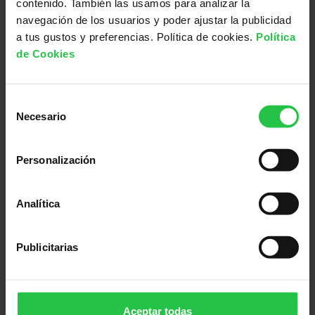
contenido. También las usamos para analizar la
navegación de los usuarios y poder ajustar la publicidad
a tus gustos y preferencias. Política de cookies.
Política
de Cookies
Selección
¿Qué es un equipo
Necesario
de
consentimiento
de cuidados
Personalización
paliativos?
Analítica
Los cuidados paliativos dirigidos a
personas con enfermedad
Publicitarias
oncológica se ofrecen tanto en
hospital como en domicilio
llevándose a cabo por un equipo
Aceptar todas
especializado en diversas