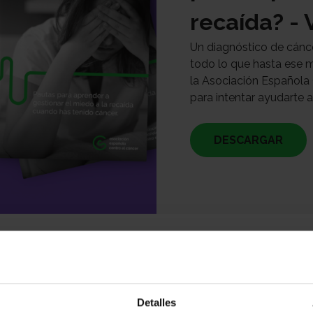
recaída? -
Un diagnóstico de cánce
todo lo que hasta ese
la Asociación Española
para intentar ayudarte a
DESCARGAR
Detalles