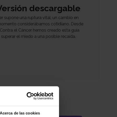
 Versión descargable
r supone una ruptura vital, un cambio en
 momento considerábamos cotidiano. Desde
 Contra el Cáncer hemos creado esta guía
 superar el miedo a una posible recaída.
Acerca de las cookies