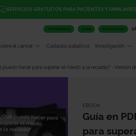
SERVICIOS GRATUITOS PARA PACIENTES Y FAMILIARE
TE AYUDAMOS
DONA
HAZTE SOCIO
obre el cáncer
Cuidados paliativos
Investigación
 puedo hacer para superar el miedo a la recaída? - Versión 
EBOOK
Guía en PD
para supera