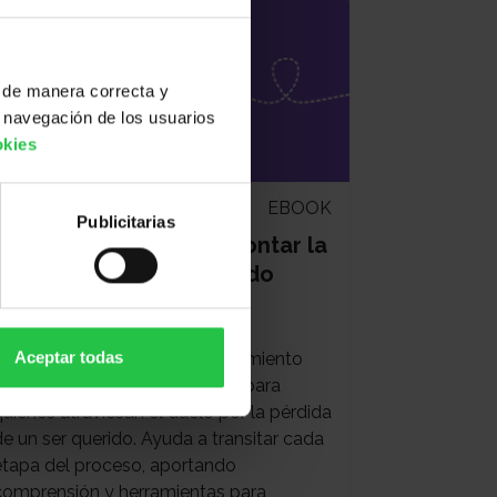
 de manera correcta y
 navegación de los usuarios
okies
EBOOK
Publicitarias
Guía en PDF -
Como afrontar la
pérdida de un ser querido
Atención Psicológica
Aceptar todas
Este recurso ofrece acompañamiento
cercano y orientación práctica para
quienes atraviesan el duelo por la pérdida
de un ser querido. Ayuda a transitar cada
etapa del proceso, aportando
comprensión y herramientas para