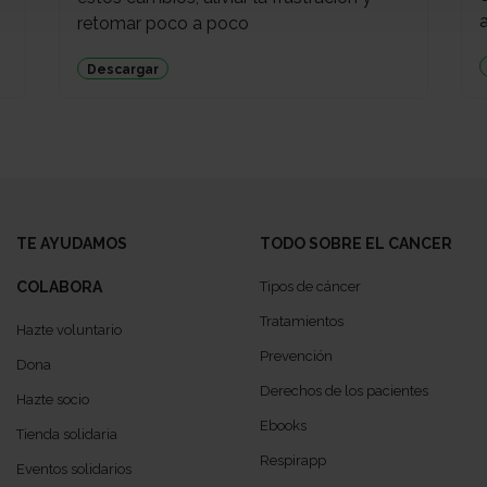
a
retomar poco a poco
Descargar
TE AYUDAMOS
TODO SOBRE EL CANCER
COLABORA
Tipos de cáncer
Tratamientos
Hazte voluntario
Prevención
Dona
Derechos de los pacientes
Hazte socio
Ebooks
Tienda solidaria
Respirapp
Eventos solidarios