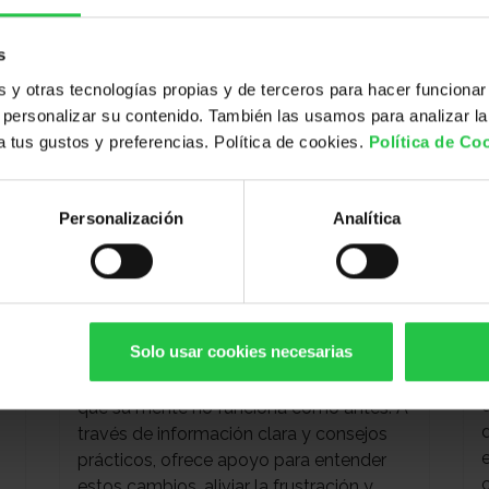
s
y otras tecnologías propias y de terceros para hacer funcionar
personalizar su contenido. También las usamos para analizar la
 a tus gustos y preferencias. Política de cookies.
Política de Co
K
EBOOK
Personalización
Analítica
Guía en PDF -
Cómo cuidar tu
mente durante y después del
cáncer
Solo usar cookies necesarias
Esta guía acompaña a las personas que,
tras un tratamiento oncológico, sienten
que su mente no funciona como antes. A
n
través de información clara y consejos
prácticos, ofrece apoyo para entender
estos cambios, aliviar la frustración y