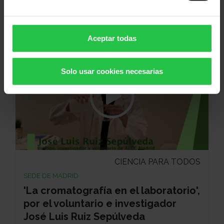
y familiares, por Marta Loring
Voluntariado
Aceptar todas
Solo usar cookies necesarias
CIENCIA PARA TODOS
SEDE DE MADRID
'La cromatografía en el laboratorio',
por el voluntario e investigador
José Luis Ruiz Sepúlveda