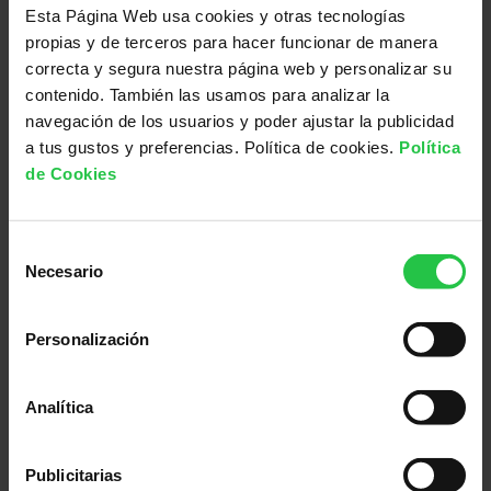
Esta Página Web usa cookies y otras tecnologías
Blanca, voluntaria y estudiante de
propias y de terceros para hacer funcionar de manera
ingeniería biomédica
correcta y segura nuestra página web y personalizar su
Voluntariado
contenido. También las usamos para analizar la
navegación de los usuarios y poder ajustar la publicidad
a tus gustos y preferencias. Política de cookies.
Política
de Cookies
Selección
Necesario
de
consentimiento
Personalización
VOLUNTARIADO TESTIMONIAL
Analítica
SEDE DE MADRID
El voluntariado testimonial ofrece
Publicitarias
compartir experiencias a pacientes