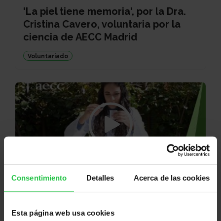
'La piel tiene memoria', por la Dra.
Cristina Cavero, voluntaria por la
ciencia de AECC Madrid
Voluntariado
Consentimiento
Detalles
Acerca de las cookies
CIENCIA PARA TODOS
SEDE DE MADRID
Esta página web usa cookies
'Extracción de ADN en frutas', por