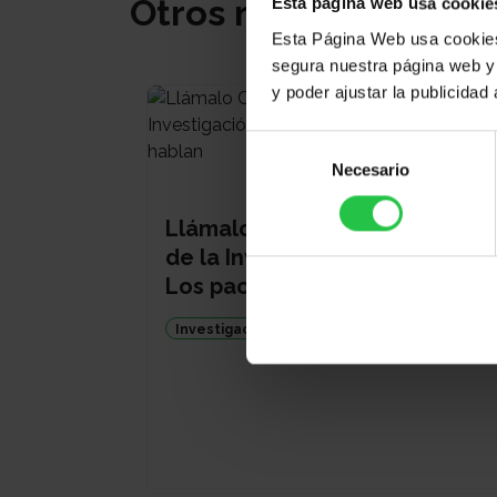
Otros recursos
Esta página web usa cookie
Esta Página Web usa cookies 
segura nuestra página web y 
y poder ajustar la publicidad
Selección
Necesario
de
PODCAS
consentimiento
Llámalo Cáncer 3. Día Mundial
de la Investigación en Cáncer.
Los pacientes hablan
Investigación