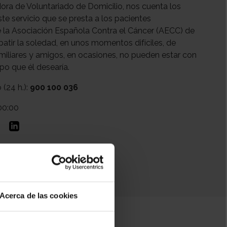
ra de Voluntariado de Domicilio, nos cuenta los
te servicio que se presta a los pacientes
e la Asociación Española Contra el Cáncer (AECC) de
batir la soledad, en unos momentos difíciles, de
iliares y amigos, en ocasiones, no pueden estar con
po que él desearía.
 (24 h.):
900 100 036
00:00
Acerca de las cookies