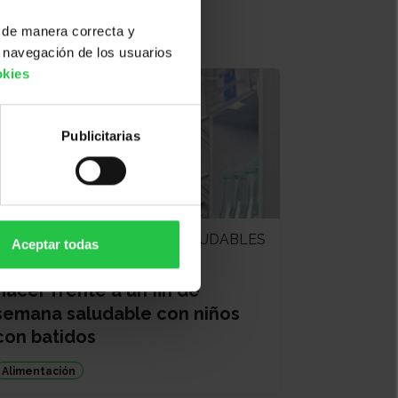
 de manera correcta y
 navegación de los usuarios
okies
Publicitarias
RECETAS SALUDABLES
Aceptar todas
VARIAS SEDES
Hacer frente a un fin de
semana saludable con niños
con batidos
Alimentación