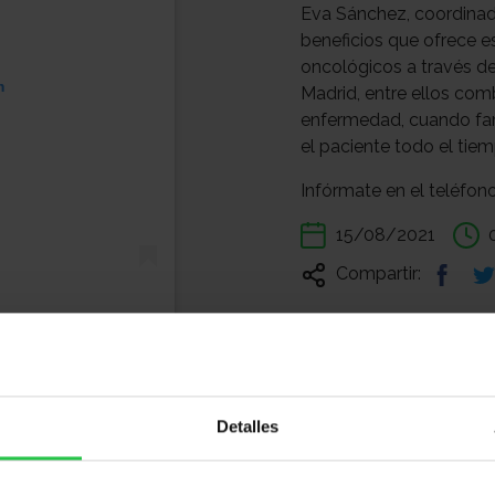
Eva Sánchez, coordinado
beneficios que ofrece es
oncológicos a través d
m
Madrid, entre ellos com
enfermedad, cuando fam
el paciente todo el tiem
Infórmate en el teléfono
15/08/2021
Compartir:
@aeccmadrid)
Detalles