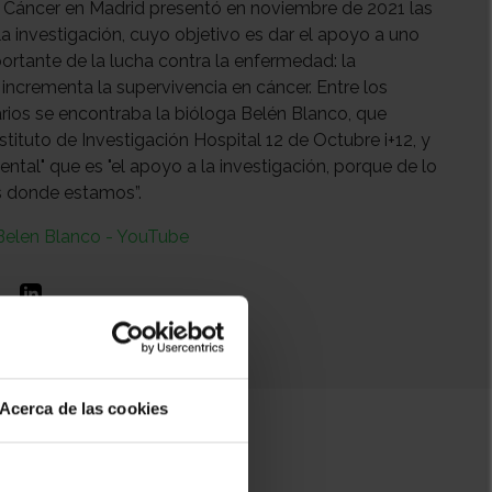
l Cáncer en Madrid presentó en noviembre de 2021 las
 investigación, cuyo objetivo es dar el apoyo a uno
rtante de la lucha contra la enfermedad: la
 incrementa la supervivencia en cáncer. Entre los
arios se encontraba la bióloga Belén Blanco, que
nstituto de Investigación Hospital 12 de Octubre i+12, y
ntal" que es "el apoyo a la investigación, porque de lo
s donde estamos”.
 Belen Blanco - YouTube
Acerca de las cookies