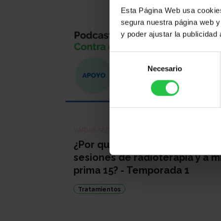
Esta Página Web usa cookies 
segura nuestra página web y 
y poder ajustar la publicidad
Selección
Necesario
de
consentimiento
PODCAS
VARIAS SEDES
¿Por qué a mi me dieron 5
sesiones de radioterapia y a m
prima 15? - Temporada 1
Tratamientos