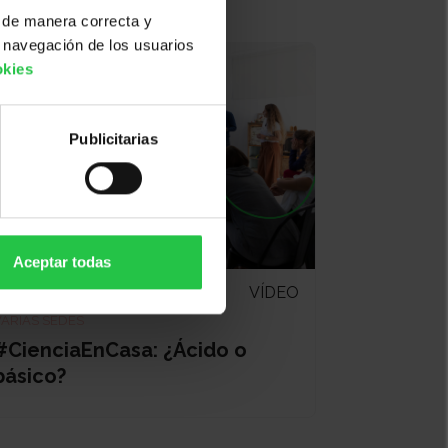
 de manera correcta y
 navegación de los usuarios
okies
Publicitarias
Aceptar todas
VÍDEO
VARIAS SEDES
#CienciaEnCasa: ¿Ácido o
básico?