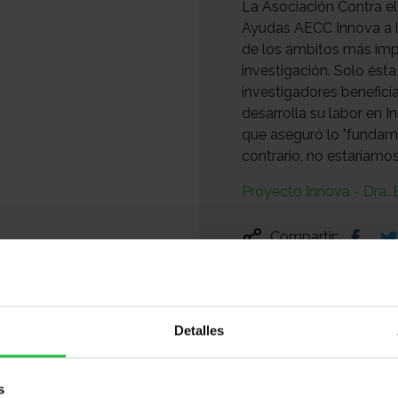
La Asociación Contra e
Ayudas AECC Innova a la
de los ámbitos más impo
investigación. Solo ésta
investigadores benefici
desarrolla su labor en I
que aseguró lo "fundame
contrario, no estaríamo
Proyecto Innova - Dra.
Compartir:
Detalles
s