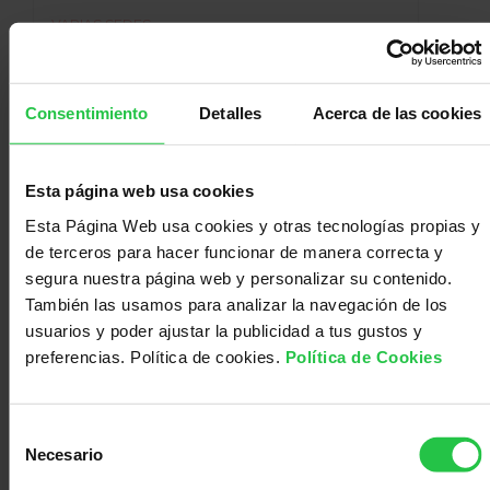
VARIAS SEDES
Consejos para manejar el miedo.
Covid-19
Consentimiento
Detalles
Acerca de las cookies
Esta página web usa cookies
Esta Página Web usa cookies y otras tecnologías propias y
de terceros para hacer funcionar de manera correcta y
segura nuestra página web y personalizar su contenido.
También las usamos para analizar la navegación de los
usuarios y poder ajustar la publicidad a tus gustos y
preferencias. Política de cookies.
Política de Cookies
PODCAST
VARIAS SEDES
Selección
Coronavirus y pacientes con cáncer
Necesario
de
consentimiento