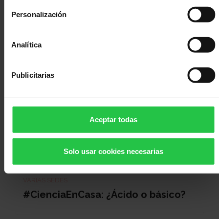
Covid-19
Personalización
Analítica
Publicitarias
Aceptar todas
Solo usar cookies necesarias
VÍDEO
VARIAS SEDES
#CienciaEnCasa: ¿Ácido o básico?