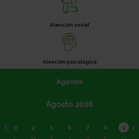
Atención social
Atención psicológica
Agenda
Agosto 2026
3
4
5
6
7
8
9
Atrás
Si
L
M
X
J
V
S
D