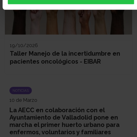
19/10/2026
Taller Manejo de la incertidumbre en
pacientes oncológicos - EIBAR
NOTICIAS
10 de Marzo
La AECC en colaboración con el
Ayuntamiento de Valladolid pone en
marcha el primer huerto urbano para
enfermos, voluntarios y familiares