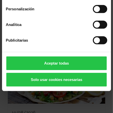
consentimiento
Personalización
13/08/2026
Analítica
XI concurs solidari d'albergínies
plenes i coques - Ciutadella
Publicitarias
Aceptar todas
Solo usar cookies necesarias
19/08/2026