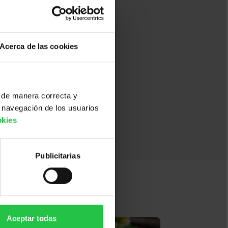
17:00
17:00
Acerca de las cookies
17:00
17:00
 de manera correcta y
 navegación de los usuarios
okies
Publicitarias
Aceptar todas