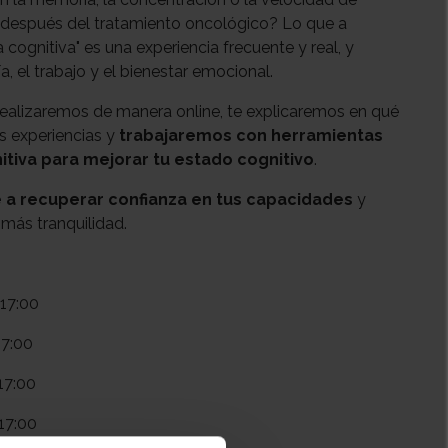
después del tratamiento oncológico? Lo que a
cognitiva" es una experiencia frecuente y real, y
a, el trabajo y el bienestar emocional.
realizaremos de manera online, te explicaremos en qué
s experiencias y
trabajaremos con herramientas
itiva para mejorar tu estado cognitivo
.
 a recuperar confianza en tus capacidades
y
n más tranquilidad.
17:00
17:00
17:00
17:00