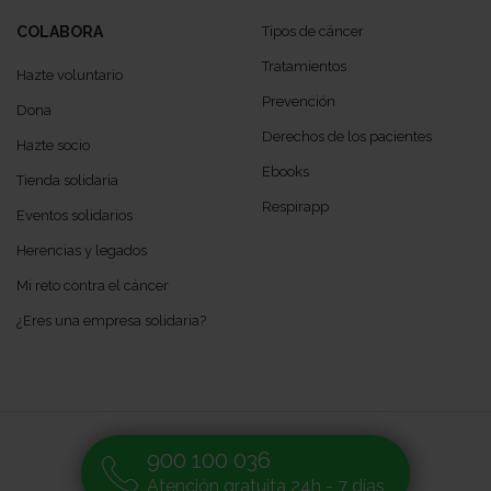
COLABORA
Tipos de cáncer
Tratamientos
Hazte voluntario
Prevención
Dona
Derechos de los pacientes
Hazte socio
Ebooks
Tienda solidaria
Respirapp
Eventos solidarios
Herencias y legados
Mi reto contra el cáncer
¿Eres una empresa solidaria?
900 100 036
Atención gratuita 24h - 7 días