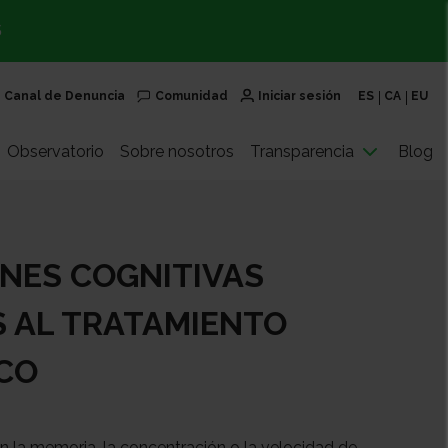
S
Canal de Denuncia
Comunidad
Iniciar sesión
ES
CA
EU
Observatorio
Sobre nosotros
Transparencia
Blog
NES COGNITIVAS
 AL TRATAMIENTO
CO
 la memoria, la concentración o la velocidad de