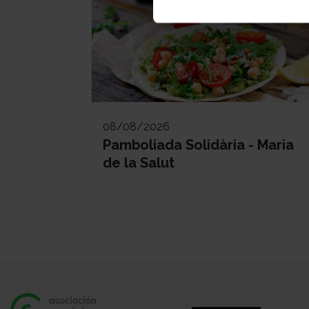
08/08/2026
Pamboliada Solidària - Maria
de la Salut