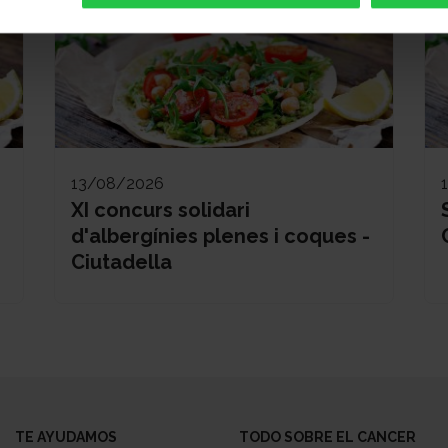
13/08/2026
XI concurs solidari
d'albergínies plenes i coques -
Ciutadella
TE AYUDAMOS
TODO SOBRE EL CANCER