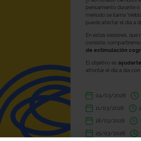
pensamiento durante o 
menudo se llama "niebla 
puede afectar el día a dí
En estas sesiones, que 
consiste, compartiremo
de estimulación cogn
El objetivo es
ayudarte
afrontar el día a día co
04/03/2026
11/03/2026
18/03/2026
25/03/2026