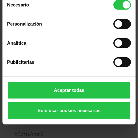
Necesario
de
consentimiento
Personalización
06/10/2026 (Más fechas disponibles)
Taller de autocuidado 'No te
Analítica
olvides de ti' - GIPUZKOA
Publicitarias
Aceptar todas
Solo usar cookies necesarias
06/10/2026