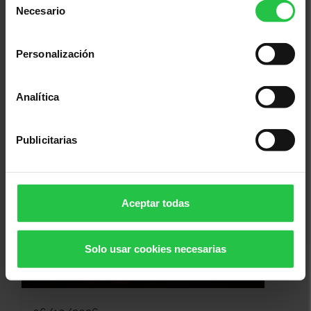
Necesario
de
consentimiento
Personalización
06/10/2026 (Más fechas disponibles)
Analítica
Taller de autocuidado 'No te
olvides de ti' - GIPUZKOA
Publicitarias
Aceptar todas
Solo usar cookies necesarias