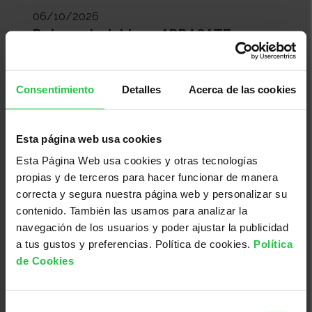
06/10/2026
Rutas saludables - ARRASATE
Consentimiento
Detalles
Acerca de las cookies
Esta página web usa cookies
Esta Página Web usa cookies y otras tecnologías
propias y de terceros para hacer funcionar de manera
correcta y segura nuestra página web y personalizar su
contenido. También las usamos para analizar la
navegación de los usuarios y poder ajustar la publicidad
06/10/2026 (Más fechas disponibles)
a tus gustos y preferencias. Política de cookies.
Política
Taller de autocuidado 'No te
de Cookies
olvides de ti' - GIPUZKOA
Selección