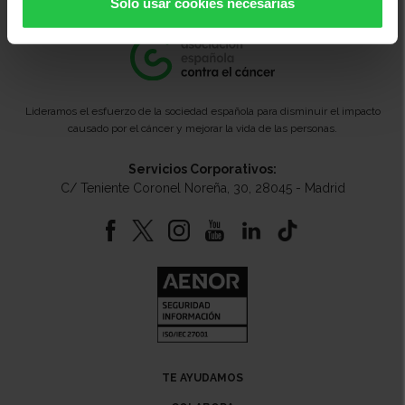
Solo usar cookies necesarias
Lideramos el esfuerzo de la sociedad española para disminuir el impacto
causado por el cáncer y mejorar la vida de las personas.
Servicios Corporativos:
C/ Teniente Coronel Noreña, 30, 28045 - Madrid
TE AYUDAMOS