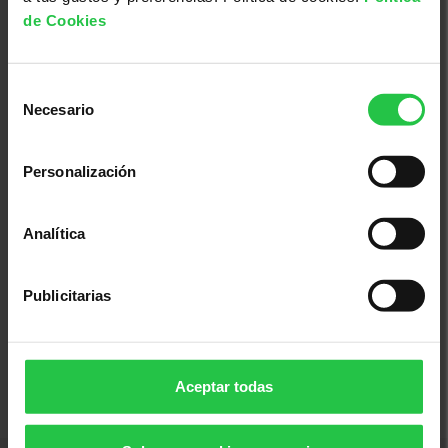
de Cookies
Selección
Necesario
de
consentimiento
Personalización
Analítica
Cáncer, investigación, ayudas a la investigación
21/09/2026
Cierre pre-propuestas primera
Publicitarias
convocatoria FORCE
Aceptar todas