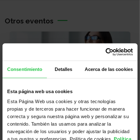
Otros eventos
Consentimiento
Detalles
Acerca de las cookies
Esta página web usa cookies
Cáncer, investigación, ayudas a la investigación
Esta Página Web usa cookies y otras tecnologías
propias y de terceros para hacer funcionar de manera
03/09/2026
correcta y segura nuestra página web y personalizar su
Cierre Clínico Formación AECC USAL
contenido. También las usamos para analizar la
y USC 2026
navegación de los usuarios y poder ajustar la publicidad
a tus gustos y preferencias. Política de cookies.
Política