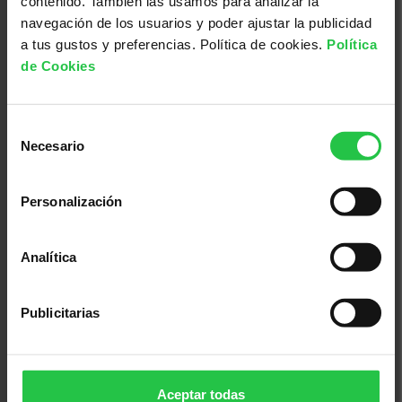
contenido. También las usamos para analizar la
03/09/2026
navegación de los usuarios y poder ajustar la publicidad
Cierre Clínico Formación AECC USAL
a tus gustos y preferencias. Política de cookies.
Política
y USC 2026
de Cookies
Selección
Necesario
de
consentimiento
Personalización
Analítica
Cáncer, investigación, ayudas a la investigación
Publicitarias
21/09/2026
Cierre pre-propuestas primera
convocatoria FORCE
Aceptar todas