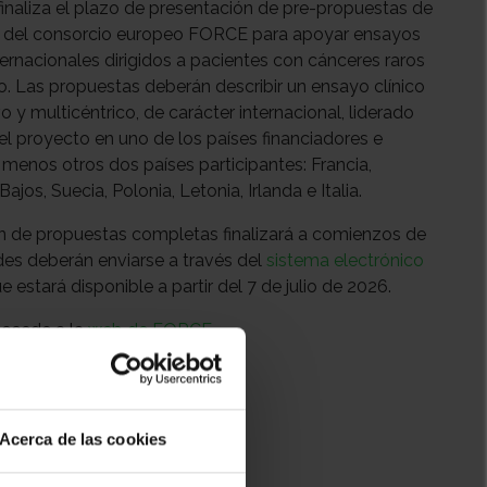
inaliza el plazo de presentación de pre-propuestas de
a del consorcio europeo FORCE para apoyar ensayos
ternacionales dirigidos a pacientes con cánceres raros
to. Las propuestas deberán describir un ensayo clínico
 y multicéntrico, de carácter internacional, liderado
l proyecto en uno de los países financiadores e
 menos otros dos países participantes: Francia,
ajos, Suecia, Polonia, Letonia, Irlanda e Italia.
n de propuestas completas finalizará a comienzos de
udes deberán enviarse a través del
sistema electrónico
ue estará disponible a partir del 7 de julio de 2026.
accede a la
web de FORCE
.
14:00
Acerca de las cookies