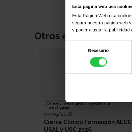
Esta página web usa cookie
Esta Página Web usa cookies 
segura nuestra página web y 
y poder ajustar la publicidad
Otros eventos
Selección
Necesario
de
consentimiento
Cáncer, investigación, ayudas a la
investigación
03/09/2026
Cierre Clínico Formación AECC
USAL y USC 2026