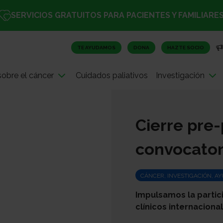
SERVICIOS GRATUITOS PARA PACIENTES Y FAMILIARE
TE AYUDAMOS
DONA
HAZTE SOCIO
obre el cáncer
Cuidados paliativos
Investigación
Cierre pre
convocato
CÁNCER, INVESTIGACIÓN, AY
Impulsamos la partic
clínicos internacional