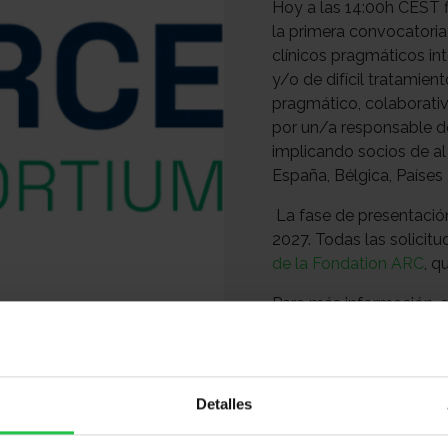
Hoy a las 14:00h CEST f
la primera convocatori
clínicos pragmáticos in
y/o de difícil tratamien
pragmático, colaborativo
por un/a responsable de
implicando socios de al
España, Bélgica, Países B
La fase de presentació
2027. Todas las solicit
de la Fondation ARC
, q
Para más información, 
21/09/2026
Detalles
Compartir: