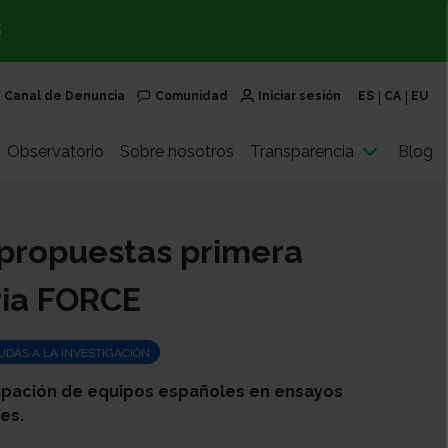
S
Canal de Denuncia
Comunidad
Iniciar sesión
ES
CA
EU
Observatorio
Sobre nosotros
Transparencia
Blog
-propuestas primera
ria FORCE
UDAS A LA INVESTIGACIÓN
ipación de equipos españoles en ensayos
es.