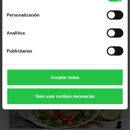
consentimiento
Personalización
Analítica
13/08/2026
XI concurs solidari d'albergínies
Publicitarias
plenes i coques - Ciutadella
Aceptar todas
Solo usar cookies necesarias