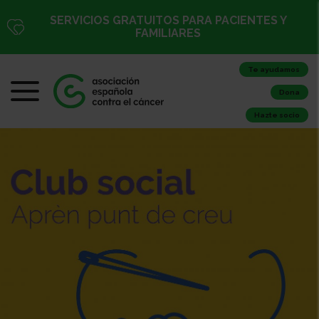
SERVICIOS GRATUITOS PARA PACIENTES Y
FAMILIARES
Te ayudamos
Dona
Hazte socio