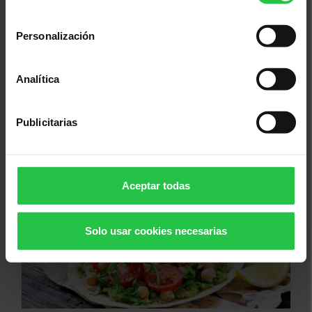
consentimiento
Personalización
Analítica
13/08/2026
XI concurs solidari d'albergínies
Publicitarias
plenes i coques - Ciutadella
Aceptar todas
Solo usar cookies necesarias