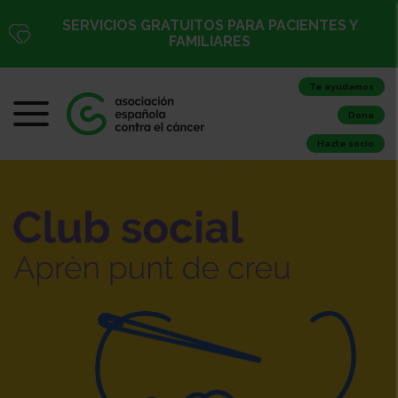
SERVICIOS GRATUITOS PARA PACIENTES Y
FAMILIARES
Te ayudamos
Dona
Hazte socio