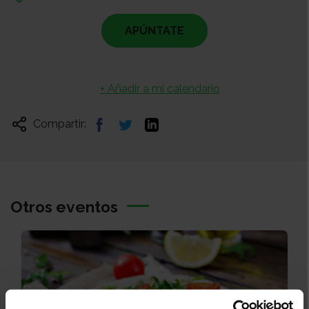
APÚNTATE
+ Añadir a mi calendario
Compartir:
Otros eventos