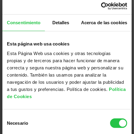
Consentimiento
Detalles
Acerca de las cookies
Esta página web usa cookies
13/08/2026
Esta Página Web usa cookies y otras tecnologías
XI concurs solidari d'albergínies
propias y de terceros para hacer funcionar de manera
plenes i coques - Ciutadella
correcta y segura nuestra página web y personalizar su
contenido. También las usamos para analizar la
navegación de los usuarios y poder ajustar la publicidad
a tus gustos y preferencias. Política de cookies.
Política
de Cookies
Selección
Necesario
de
consentimiento