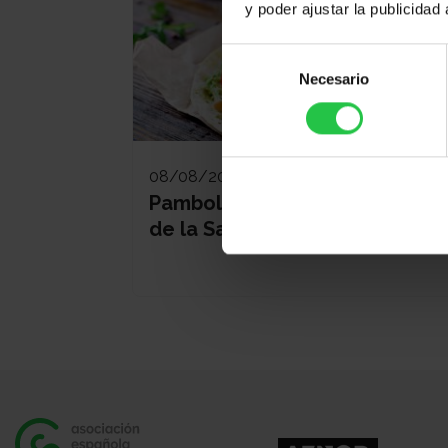
y poder ajustar la publicidad
Selección
Necesario
de
consentimiento
08/08/2026
Pamboliada Solidària - Maria
de la Salut