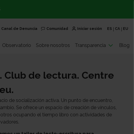
S
Canal de Denuncia
Comunidad
Iniciar sesión
ES
CA
EU
Observatorio
Sobre nosotros
Transparencia
Blog
. Club de lectura. Centre
eu.
acio de socialización activa. Un punto de encuentro,
rcambio. Se ofrece un espacio de creación de vínculos,
otros ocupando el tiempo libro con actividades de
ivadores.
remos un taller de lecto-escritura para