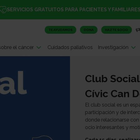
SERVICIOS GRATUITOS PARA PACIENTES Y FAMILIARE
TE AYUDAMOS
DONA
HAZTE SOCIO
obre el cáncer
Cuidados paliativos
Investigación
Club Social
Cívic Can D
El club social es un esp
participación y de inte
donde relacionarse con 
ocio interesantes y mot
Cada 15 días, realiza