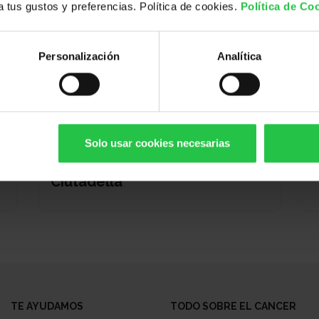
 a tus gustos y preferencias. Política de cookies.
Política de Co
Personalización
Analítica
13/08/2026
XI concurs solidari
Solo usar cookies necesarias
d'albergínies plenes i coques -
Ciutadella
TE AYUDAMOS
TODO SOBRE EL CANCER