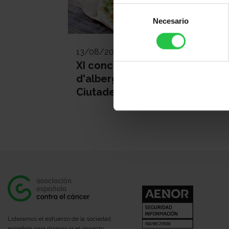
Selección
Necesario
de
consentimiento
13/08/2026
XI concurs solidari
d'albergínies plenes i coques -
Ciutadella
Lideramos el esfuerzo de la sociedad
española para disminuir el impacto