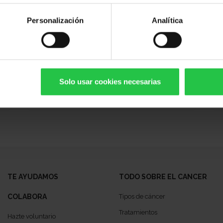
Personalización
Analítica
19/08/2026
Sopar Solidari Contra el
Càncer - Ses Salines
Solo usar cookies necesarias
TE AYUDAMOS
TODO SOBRE EL CANCER
COLABORA
Tipos de cáncer
Tratamientos
Hazte voluntario