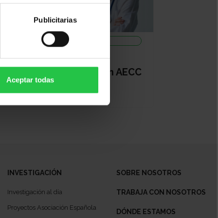
Publicitarias
Cáncer, investigación, ayudas a la
investigación
03/09/2026
Cierre Clínico Formación AECC
Aceptar todas
USAL y USC 2026
INVESTIGACIÓN
SOBRE NOSOTROS
Investigación al día
TRABAJA CON NOSOTROS
Proyectos Asociación Española
DÓNDE ESTAMOS