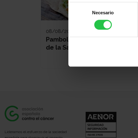
Selección
Necesario
de
consentimiento
08/08/2026
Pamboliada Solidària - Maria
de la Salut
Lideramos el esfuerzo de la sociedad
española para disminuir el impacto