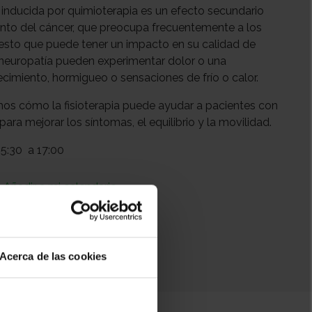
a inducida por quimioterapia es un efecto secundario
ento del cáncer, que preocupa frecuentemente a los
esto que puede tener un impacto en su calidad de
 neuropatía pueden experimentar dolor o una
imiento, hormigueo o sensaciones de frío o calor.
emos cómo la fisioterapia puede ayudar a pacientes con
para mejorar los síntomas, el equilibrio y la movilidad.
15:30
a 17:00
+ Añadir a mi calendario
Acerca de las cookies