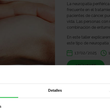
La neuropatía periféric
frecuente en el tratami
pacientes de cáncer, pu
vida. Las personas con
combinación de entumec
En este taller explicar
este tipo de neuropatía 
17/02/2025
APÚNTATE
Compartir:
Detalles
s