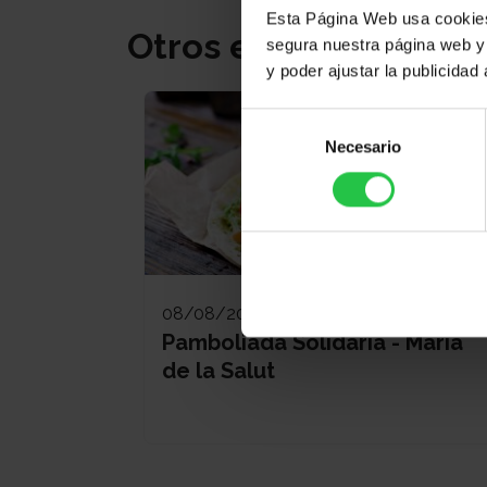
Esta Página Web usa cookies 
Otros eventos
segura nuestra página web y 
y poder ajustar la publicidad
Selección
Necesario
de
consentimiento
08/08/2026
Pamboliada Solidària - Maria
de la Salut