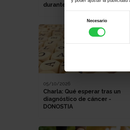
y poder ajustar la publicidad
durante el cáncer - DONOSTIA
Selección
Necesario
de
consentimiento
05/10/2026
Charla: Qué esperar tras un
diagnóstico de cáncer -
DONOSTIA