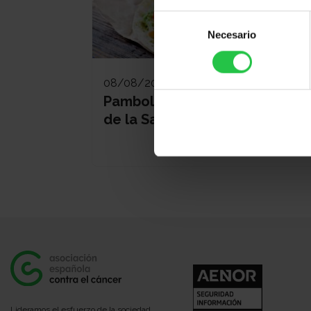
Selección
Necesario
de
consentimiento
08/08/2026
Pamboliada Solidària - Maria
de la Salut
Lideramos el esfuerzo de la sociedad